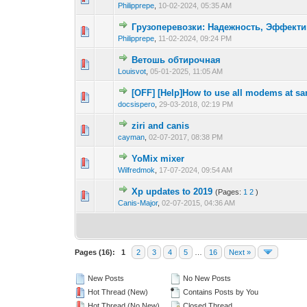
Philipprepe
,
10-02-2024, 05:35 AM
Грузоперевозки: Надежность, Эффекти
0 Vote(s) - 0 out 
1
Philipprepe
,
11-02-2024, 09:24 PM
Ветошь обтирочная
0 Vote(s) - 0 out 
1
Louisvot
,
05-01-2025, 11:05 AM
[OFF] [Help]How to use all modems at sa
0 Vote(s) - 0 out 
1
docsispero
,
29-03-2018, 02:19 PM
ziri and canis
0 Vote(s) - 0 out 
1
cayman
,
02-07-2017, 08:38 PM
YoMix mixer
0 Vote(s) - 0 out 
1
Wilfredmok
,
17-07-2024, 09:54 AM
Xp updates to 2019
(Pages:
1
2
)
0 Vote(s) - 0 out 
1
Canis-Major
,
02-07-2015, 04:36 AM
Pages (16):
1
2
3
4
5
…
16
Next »
New Posts
No New Posts
Hot Thread (New)
Contains Posts by You
Hot Thread (No New)
Closed Thread