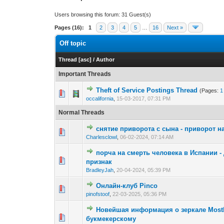
Users browsing this forum: 31 Guest(s)
Pages (16):
1
2
3
4
5
…
16
Next »
Off topic
Thread
[
asc
]
/
Author
Important Threads
Theft of Service Postings Thread
(Pages:
1
3 Vote(s) - 3.
1
occalifornia
,
15-03-2017, 07:31 PM
Normal Threads
снятие приворота с сына - приворот н
0 Vote(s) - 0 out 
1
Charlesclowl
,
06-02-2024, 07:14 AM
порча на смерть человека в Испании -
0 Vote(s) - 0 out 
1
признак
BradleyJah
,
20-04-2024, 05:39 PM
Онлайн-клуб Pinco
0 Vote(s) - 0 out 
1
pinofstoof
,
22-03-2025, 05:36 PM
Новейшая информация о зеркале Mostb
0 Vote(s) - 0 out 
1
букмекерскому