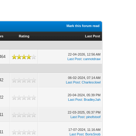
Mark this forum read
ws
Rating
Last Post
22-04-2026, 12:56 AM
464
Last Post
:
cannotdraw
06-02-2024, 07:14 AM
42
Last Post
:
Charlesclowl
20-04-2024, 05:39 PM
22
Last Post
:
BradleyJah
22-03-2025, 05:37 PM
11
Last Post
:
pinofstoof
17-07-2024, 11:16 AM
11
Last Post
:
BorisSnob