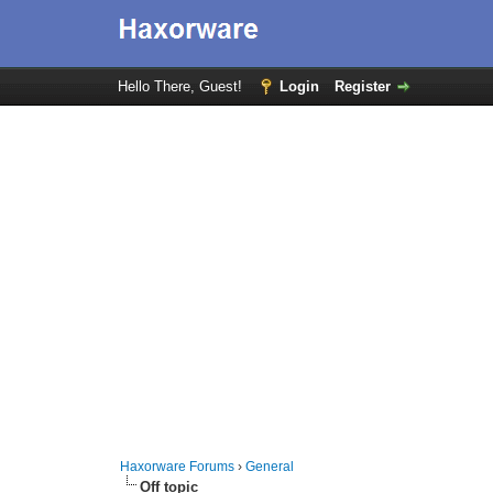
Hello There, Guest!
Login
Register
Haxorware Forums
›
General
Off topic