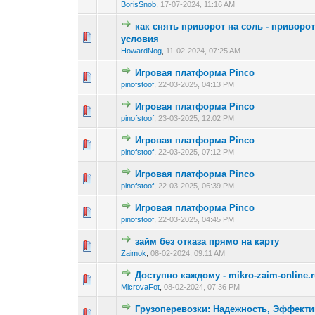
BorisSnob
,
17-07-2024, 11:16 AM
как снять приворот на соль - привор
0 Vote(s) - 0 out 
1
условия
HowardNog
,
11-02-2024, 07:25 AM
Игровая платформа Pinco
0 Vote(s) - 0 out 
1
pinofstoof
,
22-03-2025, 04:13 PM
Игровая платформа Pinco
0 Vote(s) - 0 out 
1
pinofstoof
,
23-03-2025, 12:02 PM
Игровая платформа Pinco
0 Vote(s) - 0 out 
1
pinofstoof
,
22-03-2025, 07:12 PM
Игровая платформа Pinco
0 Vote(s) - 0 out 
1
pinofstoof
,
22-03-2025, 06:39 PM
Игровая платформа Pinco
0 Vote(s) - 0 out 
1
pinofstoof
,
22-03-2025, 04:45 PM
займ без отказа прямо на карту
0 Vote(s) - 0 out 
1
Zaimok
,
08-02-2024, 09:11 AM
Доступно каждому - mikro-zaim-online.
0 Vote(s) - 0 out 
1
MicrovaFot
,
08-02-2024, 07:36 PM
Грузоперевозки: Надежность, Эффекти
0 Vote(s) - 0 out 
1