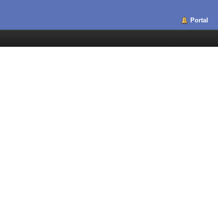
Portal