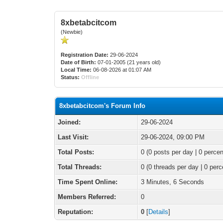
8xbetabcitcom
(Newbie)
Registration Date:
29-06-2024
Date of Birth:
07-01-2005 (21 years old)
Local Time:
06-08-2026 at 01:07 AM
Status:
Offline
8xbetabcitcom's Forum Info
Joined:
29-06-2024
Last Visit:
29-06-2024, 09:00 PM
Total Posts:
0 (0 posts per day | 0 percen
Total Threads:
0 (0 threads per day | 0 perc
Time Spent Online:
3 Minutes, 6 Seconds
Members Referred:
0
Reputation:
0
[
Details
]