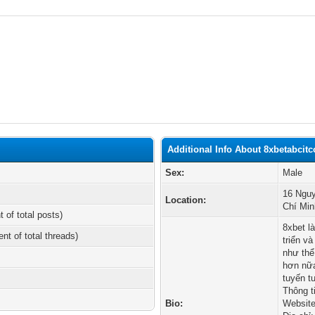
Additional Info About 8xbetabcit
Sex:
Male
16 Nguy
Location:
Chí Min
t of total posts)
8xbet l
ent of total threads)
triển v
như thể
hơn nữa
tuyến t
Thông ti
Bio:
Website