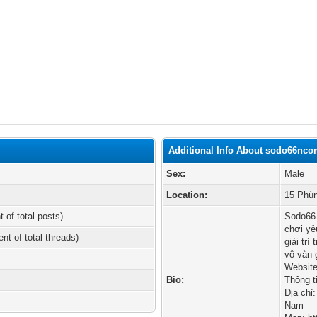
Additional Info About sodo66nc
Sex:
Male
Location:
15 Phùn
t of total posts)
Sodo66 
chơi yê
ent of total threads)
giải tr
vô vàn 
Website
Bio:
Thông ti
Địa chỉ
Nam