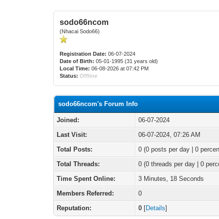
sodo66ncom
(Nhacai Sodo66)
Registration Date:
06-07-2024
Date of Birth:
05-01-1995 (31 years old)
Local Time:
06-08-2026 at 07:42 PM
Status:
Offline
sodo66ncom's Forum Info
Joined:
06-07-2024
Last Visit:
06-07-2024, 07:26 AM
Total Posts:
0 (0 posts per day | 0 percen
Total Threads:
0 (0 threads per day | 0 perc
Time Spent Online:
3 Minutes, 18 Seconds
Members Referred:
0
Reputation:
0
[
Details
]