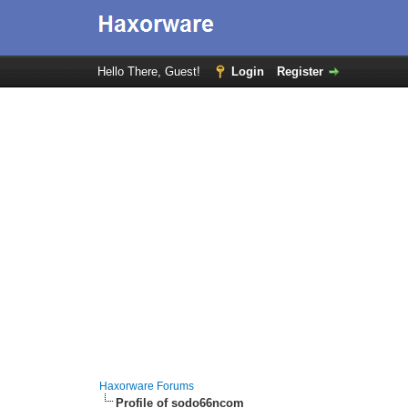
Hello There, Guest!
Login
Register
Haxorware Forums
Profile of sodo66ncom