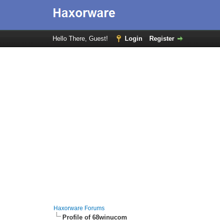
Hello There, Guest!
Login
Register
Haxorware Forums
Profile of 68winucom