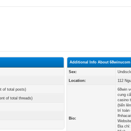
Additional Info About 68winucom
Sex:
Undiscl
Location:
112 Ngu
t of total posts)
68win v
cung cấ
ent of total threads)
casino 
(tiến l
trí toà
#nhaca
Bio:
Website
Địa chỉ