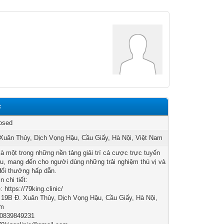
c
osed
Xuân Thủy, Dịch Vọng Hậu, Cầu Giấy, Hà Nội, Việt Nam
là một trong những nền tảng giải trí cá cược trực tuyến
u, mang đến cho người dùng những trải nghiệm thú vị và
đổi thưởng hấp dẫn.
n chi tiết:
 https://79king.clinic/
: 19B Đ. Xuân Thủy, Dịch Vọng Hậu, Cầu Giấy, Hà Nội,
am
 0839849231