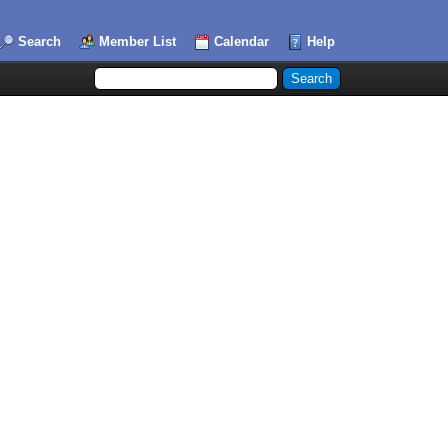
Search
Member List
Calendar
Help