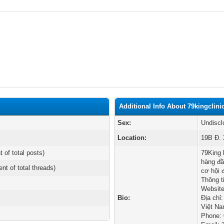
Additional Info About 79kingclini
Sex:
Undiscl
Location:
19B Đ. 
t of total posts)
79King 
hàng đầ
ent of total threads)
cơ hội 
Thông ti
Website:
Bio:
Địa chỉ
Việt N
Phone: