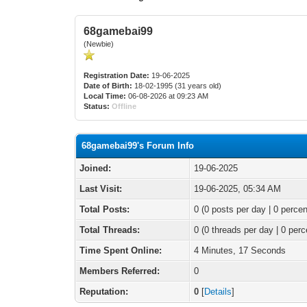
68gamebai99
(Newbie)
Registration Date:
19-06-2025
Date of Birth:
18-02-1995 (31 years old)
Local Time:
06-08-2026 at 09:23 AM
Status:
Offline
68gamebai99's Forum Info
Joined:
19-06-2025
Last Visit:
19-06-2025, 05:34 AM
Total Posts:
0 (0 posts per day | 0 percen
Total Threads:
0 (0 threads per day | 0 perc
Time Spent Online:
4 Minutes, 17 Seconds
Members Referred:
0
Reputation:
0
[
Details
]