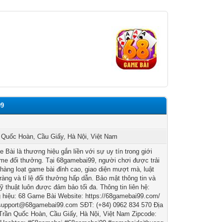
99
 Quốc Hoàn, Cầu Giấy, Hà Nội, Việt Nam
 Bài là thương hiệu gắn liền với sự uy tín trong giới
me đổi thưởng. Tại 68gamebai99, người chơi được trải
hàng loạt game bài đỉnh cao, giao diện mượt mà, luật
 ràng và tỉ lệ đổi thưởng hấp dẫn. Bảo mật thông tin và
kỹ thuật luôn được đảm bảo tối đa. Thông tin liên hệ:
hiệu: 68 Game Bài Website: https://68gamebai99.com/
support@68gamebai99.com SĐT: (+84) 0962 834 570 Địa
 Trần Quốc Hoàn, Cầu Giấy, Hà Nội, Việt Nam Zipcode: