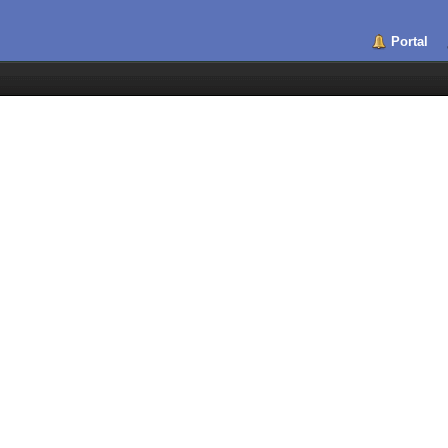
Portal