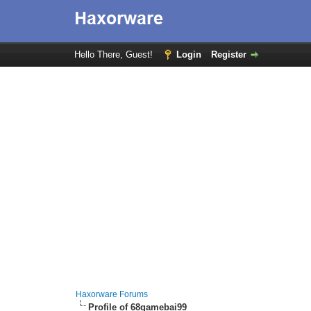
Hello There, Guest!
Login
Register
Haxorware Forums
Profile of 68gamebai99