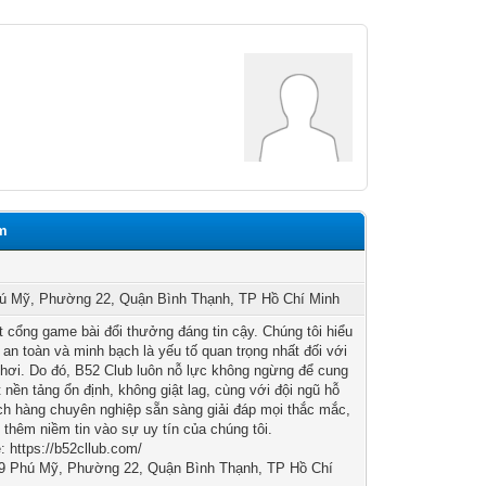
om
hú Mỹ, Phường 22, Quận Bình Thạnh, TP Hồ Chí Minh
 cổng game bài đổi thưởng đáng tin cậy. Chúng tôi hiểu
 an toàn và minh bạch là yếu tố quan trọng nhất đối với
hơi. Do đó, B52 Club luôn nỗ lực không ngừng để cung
 nền tảng ổn định, không giật lag, cùng với đội ngũ hỗ
ch hàng chuyên nghiệp sẵn sàng giải đáp mọi thắc mắc,
 thêm niềm tin vào sự uy tín của chúng tôi.
: https://b52cllub.com/
/9 Phú Mỹ, Phường 22, Quận Bình Thạnh, TP Hồ Chí