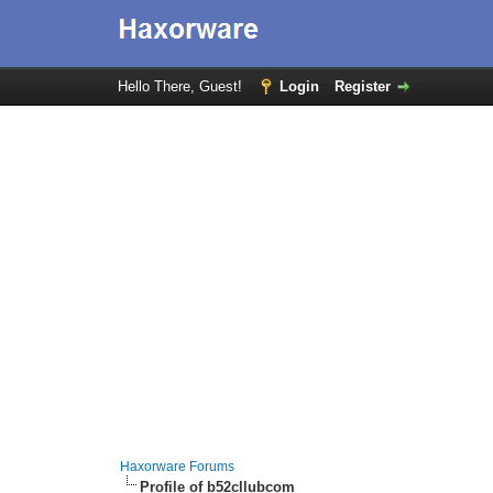
Hello There, Guest!
Login
Register
Haxorware Forums
Profile of b52cllubcom