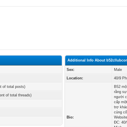
Additional Info About b52cllubc
Sex:
Male
Location:
40/9 P
t of total posts)
B52 một
rằng sự
ent of total threads)
người c
cấp một
trợ khá
củng cố
Bio:
Website
ĐC: 40