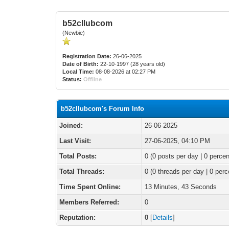
b52cllubcom
(Newbie)
Registration Date:
26-06-2025
Date of Birth:
22-10-1997 (28 years old)
Local Time:
08-08-2026 at 02:27 PM
Status:
Offline
b52cllubcom's Forum Info
Joined:
26-06-2025
Last Visit:
27-06-2025, 04:10 PM
Total Posts:
0 (0 posts per day | 0 percen
Total Threads:
0 (0 threads per day | 0 perc
Time Spent Online:
13 Minutes, 43 Seconds
Members Referred:
0
Reputation:
0
[
Details
]