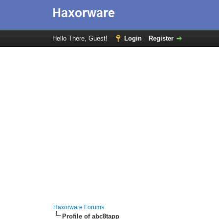
Hello There, Guest!
Login
Register
Haxorware Forums
Profile of abc8tapp