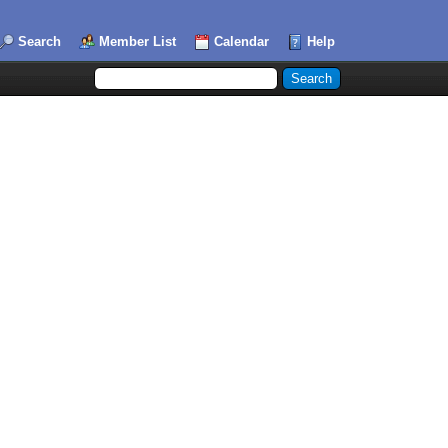
Search
Member List
Calendar
Help