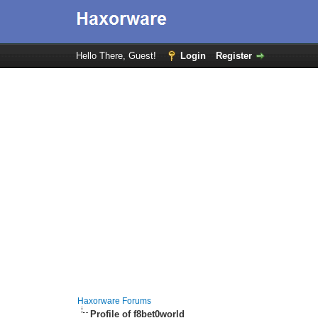
Hello There, Guest!
Login
Register
Haxorware Forums
Profile of f8bet0world