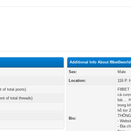
Additional Info About f8bet0world
Sex:
Male
Location:
116 P. 
t of total posts)
F8BET -
cá cược
ent of total threads)
bài…. H
trong k
hỗ trợ 2
THÔNG 
Bio:
- Websit
- Địa c