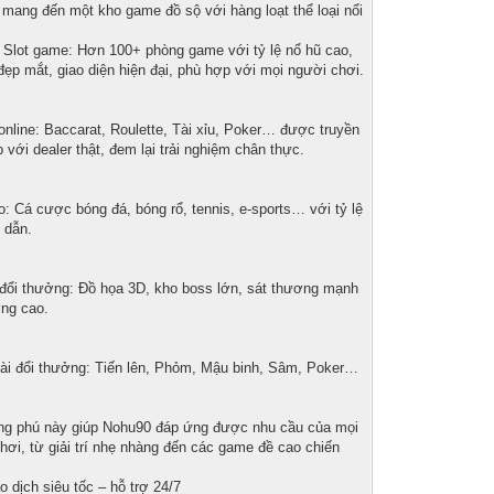
mang đến một kho game đồ sộ với hàng loạt thể loại nổi
 Slot game: Hơn 100+ phòng game với tỷ lệ nổ hũ cao,
đẹp mắt, giao diện hiện đại, phù hợp với mọi người chơi.
online: Baccarat, Roulette, Tài xỉu, Poker… được truyền
p với dealer thật, đem lại trải nghiệm chân thực.
o: Cá cược bóng đá, bóng rổ, tennis, e-sports… với tỷ lệ
 dẫn.
đổi thưởng: Đồ họa 3D, kho boss lớn, sát thương mạnh
ng cao.
i đổi thưởng: Tiến lên, Phỏm, Mậu binh, Sâm, Poker…
ng phú này giúp Nohu90 đáp ứng được nhu cầu của mọi
hơi, từ giải trí nhẹ nhàng đến các game đề cao chiến
o dịch siêu tốc – hỗ trợ 24/7