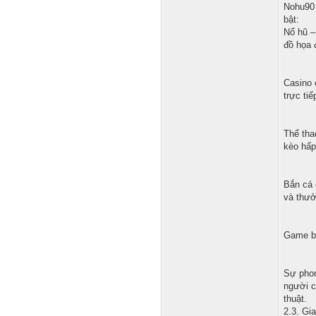
Nohu90 
bật:
Nổ hũ –
đồ họa 
Casino 
trực tiế
Thể tha
kèo hấp
Bắn cá 
và thưở
Game bà
Sự pho
người c
thuật.
2.3. Gia