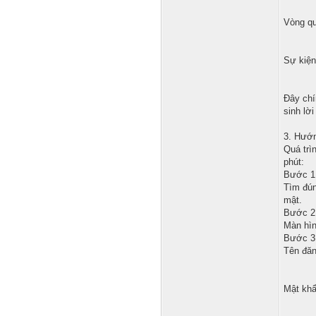
Vòng q
Sự kiện
Đây chí
sinh lờ
3. Hướn
Quá trì
phút:
Bước 1:
Tìm đún
mật.
Bước 2
Màn hìn
Bước 3:
Tên đă
Mật kh