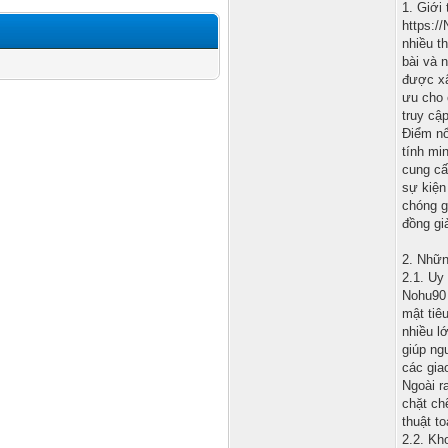
1. Giới
https:/
nhiều th
bài và 
được xâ
ưu cho 
truy cập
Điểm nổ
tính mi
cung cấ
sự kiện
chóng g
đồng giả
2. Nhữn
2.1. Uy
Nohu90 
mật tiê
nhiều l
giúp ng
các giao
Ngoài r
chặt ch
thuật to
2.2. Kh