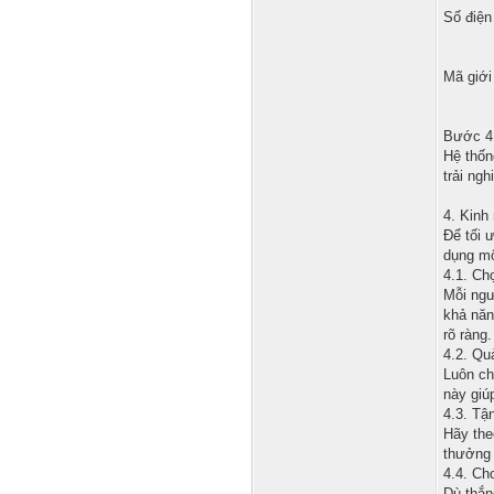
Số điện
Mã giới
Bước 4
Hệ thốn
trải ngh
4. Kinh
Để tối 
dụng mộ
4.1. Ch
Mỗi ngư
khả năn
rõ ràng.
4.2. Qu
Luôn ch
này giúp
4.3. Tậ
Hãy the
thưởng 
4.4. Ch
Dù thắn