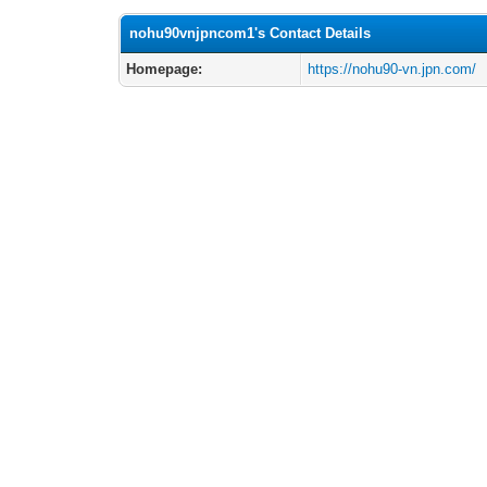
nohu90vnjpncom1's Contact Details
Homepage:
https://nohu90-vn.jpn.com/