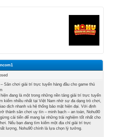
jpncom1
osed
– Sân chơi giải trí trực tuyến hàng đầu cho game thủ
am
hiện đang là một trong những nền tảng giải trí trực tuyến
m kiếm nhiều nhất tại Việt Nam nhờ sự đa dạng trò chơi,
giao dịch nhanh và hệ thống bảo mật hiện đại. Với định
rở thành sân chơi uy tín – minh bạch – an toàn, Nohu90
gừng cải tiến để mang lại những trải nghiệm tốt nhất cho
hơi. Nếu bạn đang tìm kiếm một địa chỉ giải trí trực
hất lượng, Nohu90 chính là lựa chọn lý tưởng.