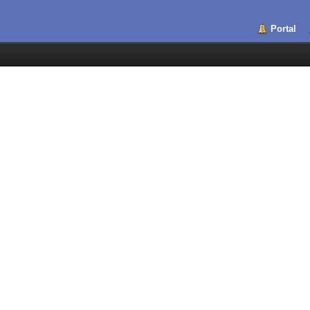
Portal