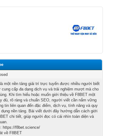
ee
osed
à một nền tảng giải trí trực tuyến được nhiều người biết
 cung cấp đa dạng dịch vụ và trải nghiệm mượt mà cho
ùng. Khi tìm hiểu hoặc muốn giới thiệu về F8BET một
y đủ, rõ ràng và chuẩn SEO, người viết cần nắm vững
ng tin liên quan đến đặc điểm, dịch vụ, tính năng và quy
ử dụng nền tảng. Bài viết dưới đây hướng dẫn cách giới
8BET chi tiết, giúp người đọc có cái nhìn toàn diện và
uan.
: https://f8bet.science/
uát về F8BET