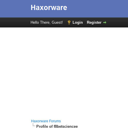
Hello There, Guest!
Login
Register
Haxorware Forums
Profile of f8betsciencee