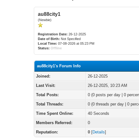
au88city1
(Newbie)
Registration Date:
26-12-2025
Date of Birth:
Not Specified
Local Time:
07-08-2026 at 05:23 PM
Status:
Offline
au88city1's Forum Info
Joined:
26-12-2025
Last Visit:
26-12-2025, 10:23 AM
Total Posts:
0 (0 posts per day | 0 percen
Total Threads:
0 (0 threads per day | 0 perc
Time Spent Online:
40 Seconds
Members Referred:
0
Reputation:
0
[
Details
]