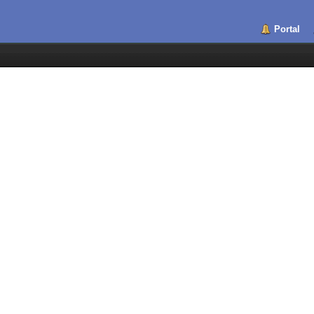
Portal