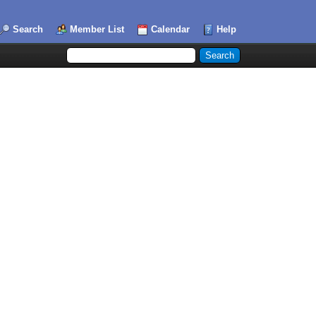
Search
Member List
Calendar
Help