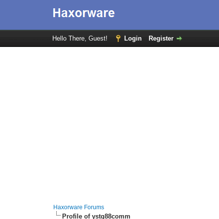
Hello There, Guest!
Login
Register
Haxorware Forums
Profile of ystg88comm