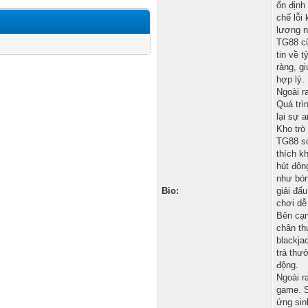
ổn định
chế lỗi
lượng n
TG88 cũ
tin về 
ràng, g
hợp lý.
Ngoài r
Quá trì
lại sự 
Kho trò
TG88 sở
thích k
hút đôn
như bón
Bio:
giải đấ
chơi dễ
Bên cạn
chân th
blackjac
trả thư
động.
Ngoài r
game. S
ứng sin