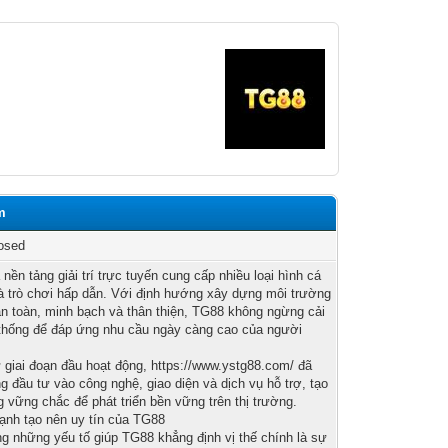
m
osed
 nền tảng giải trí trực tuyến cung cấp nhiều loại hình cá
 trò chơi hấp dẫn. Với định hướng xây dựng môi trường
í an toàn, minh bạch và thân thiện, TG88 không ngừng cải
 thống để đáp ứng nhu cầu ngày càng cao của người
 giai đoạn đầu hoạt động, https://www.ystg88.com/ đã
ng đầu tư vào công nghệ, giao diện và dịch vụ hỗ trợ, tạo
g vững chắc để phát triển bền vững trên thị trường.
nh tạo nên uy tín của TG88
ng những yếu tố giúp TG88 khẳng định vị thế chính là sự