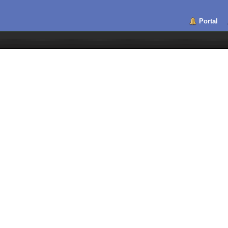
Portal