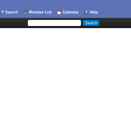
Search
Member List
Calendar
Help