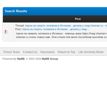
Search Results
Post
Thread:
порча на смерть человека в Испании - делала у mag-shaman.ru - 
Post:
порча на смерть человека в Испании - делала у mag-...
порча на смерть человека в Испании - помощь мага https://mag-shaman.ru
shaman.ru очень помог нам. Это стало для меня последним выходом из 
Forum Team
Contact Us
Haxorware
Return to Top
Lite (Archive) Mode
Powered By
MyBB
, © 2002-2026
MyBB Group
.