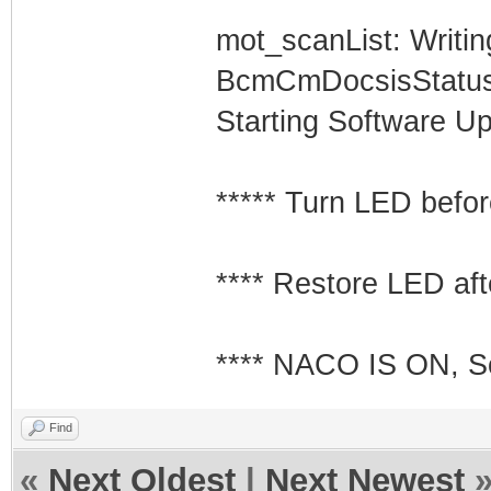
mot_scanList: Writin
BcmCmDocsisStatus
Starting Software Up
***** Turn LED befo
**** Restore LED aft
**** NACO IS ON, 
Find
«
Next Oldest
|
Next Newest