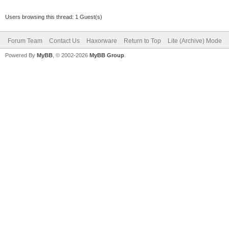
Users browsing this thread: 1 Guest(s)
Forum Team
Contact Us
Haxorware
Return to Top
Lite (Archive) Mode
Powered By
MyBB
, © 2002-2026
MyBB Group
.