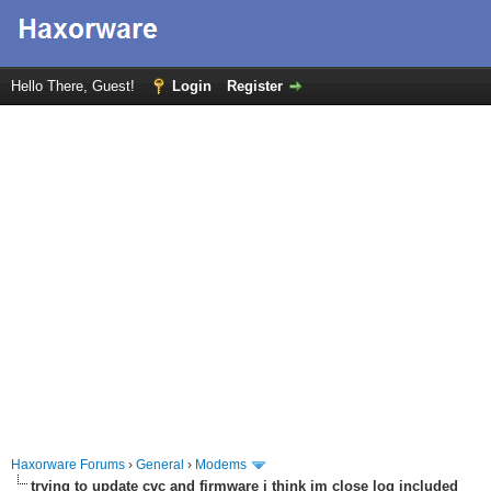
Hello There, Guest!
Login
Register
Haxorware Forums
›
General
›
Modems
trying to update cvc and firmware i think im close log included