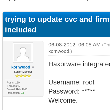
ge
trying to update cvc and firm
included
06-08-2012, 06:08 AM
(Th
kornwood
.)
Haxorware integrate
kornwood
Senior Member
Username: root
Posts: 190
Threads: 5
Password: *****
Joined: Feb 2012
Reputation:
14
Welcome.